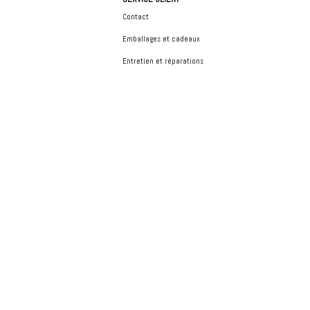
Contact
Emballages et cadeaux
Entretien et réparations
By clicking
"Accept"
, you agree to the storing of cookies on your device to enhance site