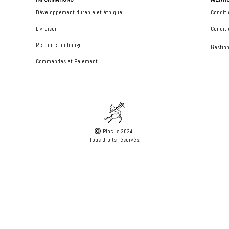
Développement durable et éthique
Conditi
Livraison
Conditi
Retour et échange
Gestion
Commandes et Paiement
Plocus 2024
Tous droits réservés.
 navigation, analyze site usage, and assist in our marketing efforts.