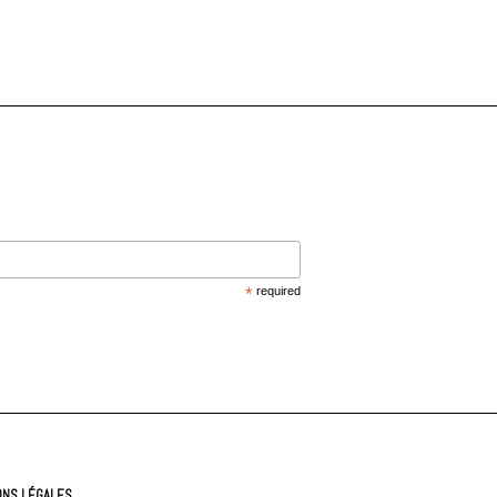
*
required
ONS LÉGALES