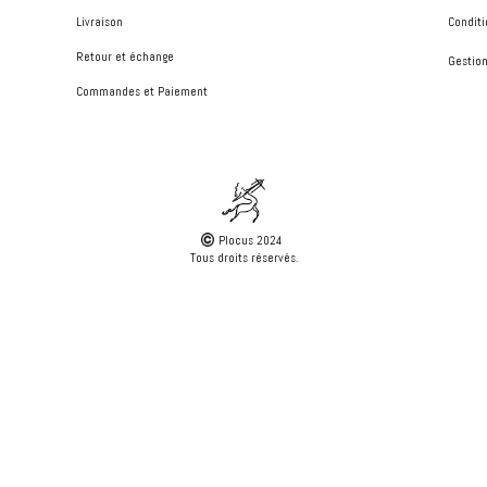
Livraison
Conditi
Retour et échange
Gestion
Commandes et Paiement
Plocus 2024
Tous droits réservés.
 navigation, analyze site usage, and assist in our marketing efforts.