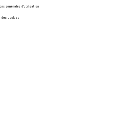
ons générales d'utilisation
 des cookies
Accept
PREFERENCES