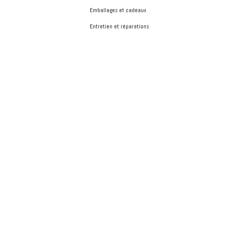
Emballages et cadeaux
Entretien et réparations
By clicking
"Accept"
, you agree to the storing of cookies on your device to enhance site
Privacy Policy