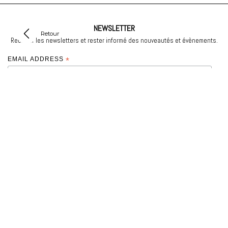
NEWSLETTER
Retour
Recevoir les newsletters et rester informé des nouveautés et évènements.
EMAIL ADDRESS
*
*
required
SERVICE CLIENT
Contact
INFORMATIONS
Emballages et cadeaux